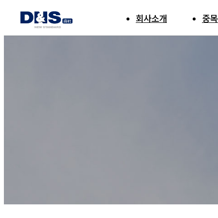
회사소개
회사소개
중목
중목
중
컷
중
중
중
절
프
DN
양