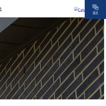
오
오
문의
중목구조 시
공사례
중목구조 영
상사례