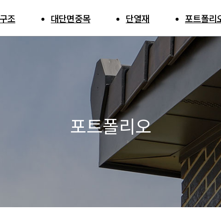
구조
구조
대단면중목
대단면중목
단열재
단열재
포트폴리
포트폴리
목구조 프리
수입 대단면
아쿠
소개
중목
아폼
목구조 공법
국산 대단면
중목
목구조 장점
포트폴리오
목구조 의뢰
차
리컷이란?
S 프리컷 사