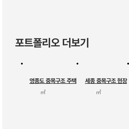
포트폴리오 더보기
영종도 중목구조 주택
세종 중목구조 현장
㎡
㎡