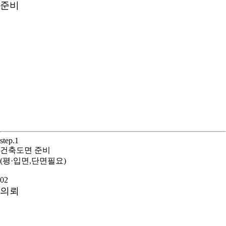
준비
중목구조 프리컷소개
중목구조 공법
중목구조 장점
중목구조 의뢰절차
프리컷이란?
DNS 프리컷 사양
수입 대단면 중목
국산 대단면 중목
step.1
아쿠아폼
건축도면 준비
중목구조 시공사례
(평·입면,단면필요)
중목구조 영상사례
02
의뢰