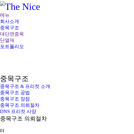
메뉴
회사소개
중목구조
대단면중목
단열재
포트폴리오
중목구조
중목구조 & 프리컷 소개
회사소개
중목구조 공법
중목구조
중목구조 장점
대단면중목
중목구조 의뢰절차
단열재
DNS 프리컷 사양
포트폴리오
중목구조 의뢰절차
01