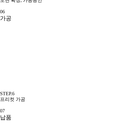
도면 확정, 가공승인
06
가공
STEP.6
프리컷 가공
07
납품