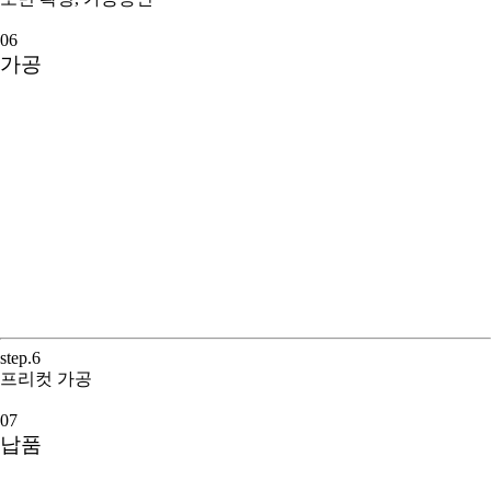
06
가공
step.6
프리컷 가공
07
납품