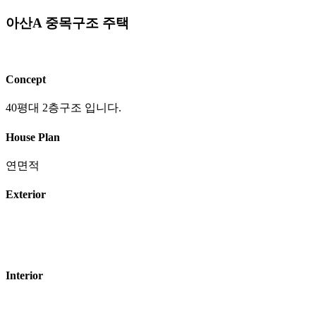
아산A 중목구조 주택
회사소개
중목구조
대단면중목
단열재
Concept
포트폴리오
40평대 2층구조 입니다.
House Plan
연면적
Exterior
중목구조 프리컷소개
중목구조 공법
Interior
중목구조 장점
중목구조 의뢰절차
프리컷이란?