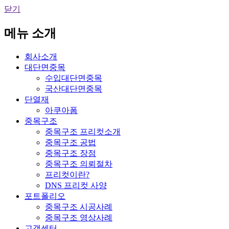
닫기
메뉴 소개
회사소개
대단면중목
수입대단면중목
국산대단면중목
단열재
아쿠아폼
중목구조
중목구조 프리컷소개
중목구조 공법
중목구조 장점
중목구조 의뢰절차
프리컷이란?
DNS 프리컷 사양
포트폴리오
중목구조 시공사례
중목구조 영상사례
고객센터