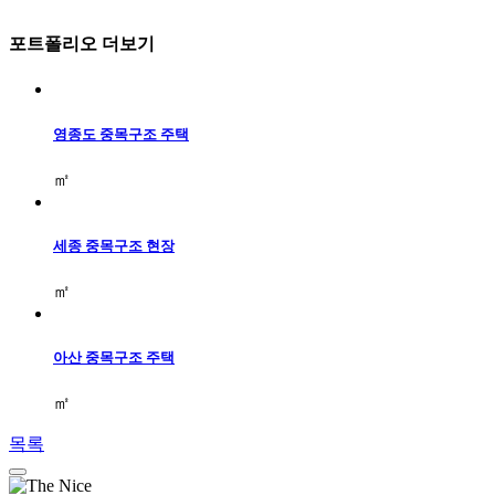
DNS 프리컷 사양
포트폴리오 더보기
수입 대단면 중목
국산 대단면 중목
아쿠아폼
영종도 중목구조 주택
중목구조 시공사례
㎡
중목구조 영상사례
세종 중목구조 현장
㎡
아산 중목구조 주택
㎡
목록