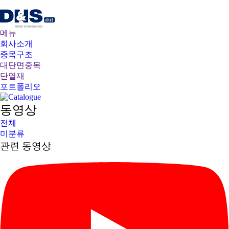
메뉴
회사소개
중목구조
대단면중목
단열재
포트폴리오
동영상
전체
회사소개
미분류
중목구조
관련 동영상
대단면중목
단열재
포트폴리오