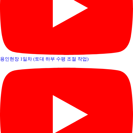
중목구조 프리컷소개
중목구조 공법
중목구조 장점
중목구조 의뢰절차
프리컷이란?
DNS 프리컷 사양
수입 대단면 중목
국산 대단면 중목
아쿠아폼
중목구조 시공사례
용인현장 1일차 (토대 하부 수평 조절 작업)
중목구조 영상사례